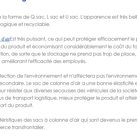
la forme de Q sac, L sac et U sac. L'apparence est très bell
logique et recyclable.
Est très puissant, ce qui peut protéger efficacement le 
 d'air
du produit et économisant considérablement le coût du fab
isation, de sorte que le stockage ne prend pas trop de place,
r, améliorant l'efficacité des employés.
tection de l'environnement et n'affectera pas l'environneme
secondaire. Le sac de colonne d'air a une bonne élasticité e
ur résister aux diverses secousses des véhicules de la socié
s de transport logistique, mieux protéger le produit et atte
rt du produit.
éristiques des sacs à colonne d'air qui sont devenus le pre
ce transfrontalier.