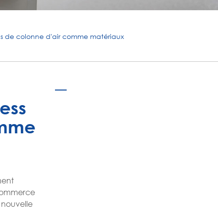
português
ไทย
sacs de colonne d'air comme matériaux
tiếng việt
ess
comme
ment
u commerce
 nouvelle