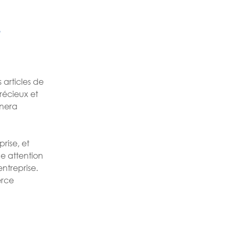
e
articles de
précieux et
înera
rise, et
e attention
ntreprise.
erce