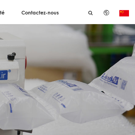
té
Contactez-nous
English
日本語
한국어
français
Deutsch
Español
italiano
русский