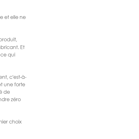
e et elle ne
produit,
ricant. Et
 ce qui
nt, c'est-à-
t une forte
té de
indre zéro
mier choix