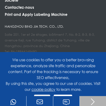
Société
Contactez-nous
Print and Apply Labeling Machine
HANGZHOU BING JIA TECH. CO., LTD.
Salle 201, 1er et 2e étages, bâtiment 7, No. 8-2, 8-3, 8-5,
avenue Keji, rue Yuhang, district de Yuhang, ville de
Hangzhou, province du Zhejiang, Chine
Tel: 86-18966169690
Courriel : Info@lockedair.com
We use cookies to offer you a better browsing
experience, analyze site traffic and personalize
content. Part of the tracking is necessary to ensure
SEO effectiveness,
Copyright©
Hangzhou Bing Jia Tech. Co., Ltd.
All
By using this site, you agree to our use of cookies. Visit
our
cookie policy
to learn more.
Rights Reserved.
Reject
Accept
Sitemap
|
Privacy Policy

