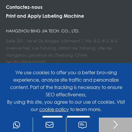
Contactez-nous
Print and Apply Labeling Machine
HANGZHOU BING JIA TECH. CO., LTD.
Salle 201, 1er et 2e étages, bâtiment 7, No. 8-2, 8-3, 8-5,
avenue Keji, rue Yuhang, district de Yuhang, ville de
Hangzhou, province du Zhejiang, Chine
Tel: 86-18966169690
Courriel : Info@lockedair.com
We use cookies to offer you a better browsing
experience, analyze site traffic and personalize
content. Part of the tracking is necessary to ensure
SEO effectiveness,
Copyright©
Hangzhou Bing Jia Tech. Co., Ltd.
All
By using this site, you agree to our use of cookies. Visit
our
cookie policy
to learn more.
Rights Reserved.
Reject
Accept
Sitemap
|
Privacy Policy

