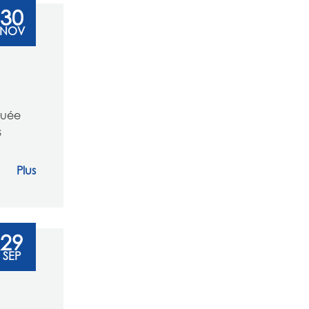
30
NOV
ituée
s
Plus
29
SEP