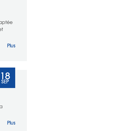
daptée
et
Plus
18
SEP
 a
Plus