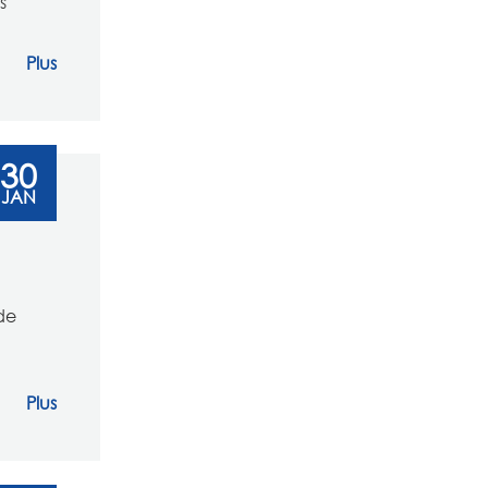
s
português
Plus
ไทย
tiếng việt
30
JAN
de
Plus