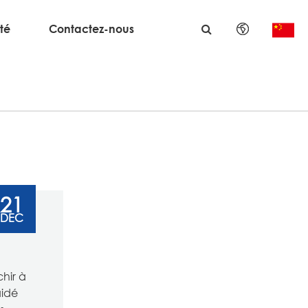
té
Contactez-nous
English
日本語
한국어
français
Deutsch
21
DEC
Español
italiano
chir à
русский
aidé