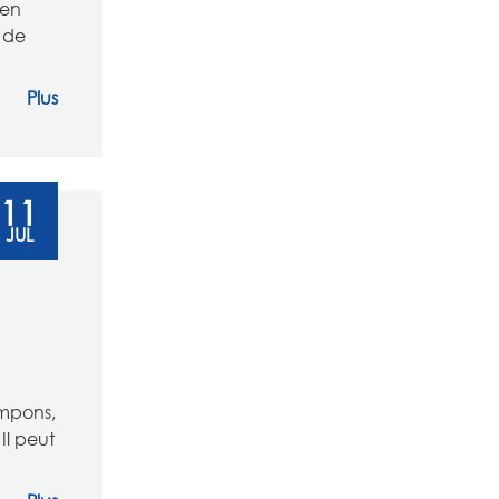
 en
 de
Plus
11
JUL
mpons,
Il peut