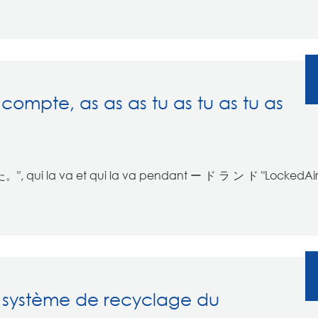
compte, as as as tu as tu as tu as
. "た。", qui la va et qui la va pendant ー ド ラ ン ド "LockedAir
 système de recyclage du