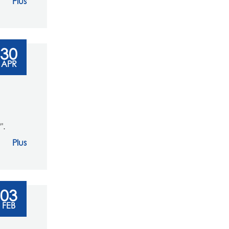
Plus
30
APR
".
Plus
03
FEB