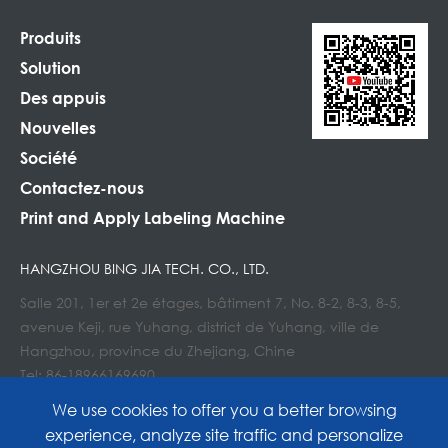
Produits
Solution
Des appuis
Nouvelles
Société
Contactez-nous
Print and Apply Labeling Machine
HANGZHOU BING JIA TECH. CO., LTD.
Salle 201, 1er et 2e étages, bâtiment 7, No. 8-2, 8-3, 8-5,
avenue Keji, rue Yuhang, district de Yuhang, ville de
Hangzhou, province du Zhejiang, Chine
Tel: 86-18966169690
Courriel : Info@lockedair.com
We use cookies to offer you a better browsing
experience, analyze site traffic and personalize