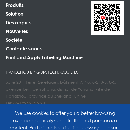
Produits
Solution
Des appuis
Nouvelles
Société
Contactez-nous
Print and Apply Labeling Machine
HANGZHOU BING JIA TECH. CO., LTD.
Salle 201, 1er et 2e étages, bâtiment 7, No. 8-2, 8-3, 8-5,
avenue Keji, rue Yuhang, district de Yuhang, ville de
Hangzhou, province du Zhejiang, Chine
Tel: 86-18966169690
Courriel : Info@lockedair.com
We use cookies to offer you a better browsing
experience, analyze site traffic and personalize
content. Part of the tracking is necessary to ensure