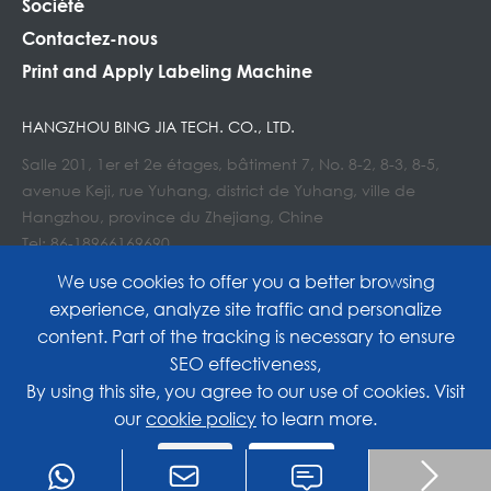
Société
Contactez-nous
Print and Apply Labeling Machine
HANGZHOU BING JIA TECH. CO., LTD.
Salle 201, 1er et 2e étages, bâtiment 7, No. 8-2, 8-3, 8-5,
avenue Keji, rue Yuhang, district de Yuhang, ville de
Hangzhou, province du Zhejiang, Chine
Tel: 86-18966169690
Courriel : Info@lockedair.com
We use cookies to offer you a better browsing
experience, analyze site traffic and personalize
content. Part of the tracking is necessary to ensure
SEO effectiveness,
Copyright©
Hangzhou Bing Jia Tech. Co., Ltd.
All
By using this site, you agree to our use of cookies. Visit
our
cookie policy
to learn more.
Rights Reserved.
Reject
Accept
Sitemap
|
Privacy Policy

