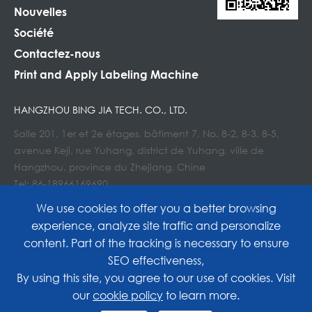
Nouvelles
Société
Contactez-nous
Print and Apply Labeling Machine
HANGZHOU BING JIA TECH. CO., LTD.
Salle 201, 1er et 2e étages, bâtiment 7, No. 8-2, 8-3, 8-5,
avenue Keji, rue Yuhang, district de Yuhang, ville de
Hangzhou, province du Zhejiang, Chine
Tel: 86-18966169690
Courriel : Info@lockedair.com
We use cookies to offer you a better browsing
experience, analyze site traffic and personalize
content. Part of the tracking is necessary to ensure
SEO effectiveness,
Copyright©
Hangzhou Bing Jia Tech. Co., Ltd.
All
By using this site, you agree to our use of cookies. Visit
our
cookie policy
to learn more.
Rights Reserved.