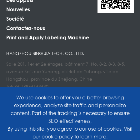
Nouvelles
Société
Contactez-nous
Print and Apply Labeling Machine
HANGZHOU BING JIA TECH. CO., LTD.
Salle 201, 1er et 2e étages, bâtiment 7, No. 8-2, 8-3, 8-5,
avenue Keji, rue Yuhang, district de Yuhang, ville de
Hangzhou, province du Zhejiang, Chine
Tel: 86-18966169690
Courriel : Info@lockedair.com
We use cookies to offer you a better browsing
experience, analyze site traffic and personalize
content. Part of the tracking is necessary to ensure
SEO effectiveness,
Copyright©
Hangzhou Bing Jia Tech. Co., Ltd.
All
By using this site, you agree to our use of cookies. Visit
our
cookie policy
to learn more.
Rights Reserved.