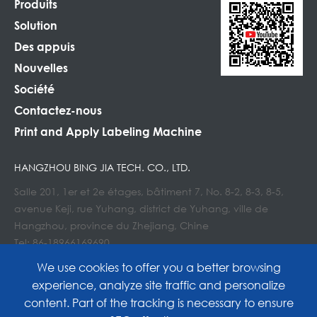
Produits
Solution
Des appuis
Nouvelles
Société
Contactez-nous
Print and Apply Labeling Machine
HANGZHOU BING JIA TECH. CO., LTD.
Salle 201, 1er et 2e étages, bâtiment 7, No. 8-2, 8-3, 8-5,
avenue Keji, rue Yuhang, district de Yuhang, ville de
Hangzhou, province du Zhejiang, Chine
Tel: 86-18966169690
Courriel : Info@lockedair.com
We use cookies to offer you a better browsing
experience, analyze site traffic and personalize
content. Part of the tracking is necessary to ensure